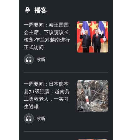
播客
一周要闻：泰王国国
会主席、下议院议长
梭蓬·乍兰对越南进行
正式访问
收听
一周要闻：日本熊本
县7.1级强震：越南劳
工勇救老人，一实习
生遇难
收听