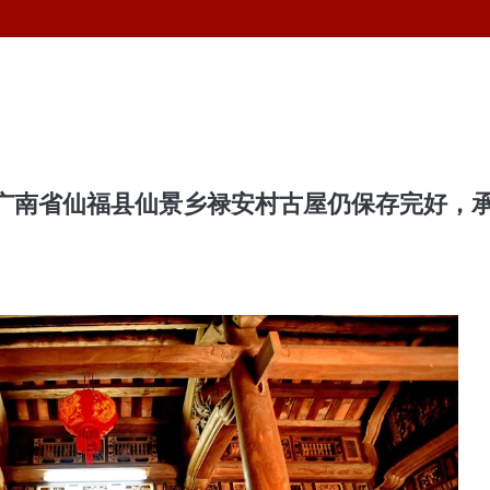
广南省仙福县仙景乡禄安村古屋仍保存完好，
。