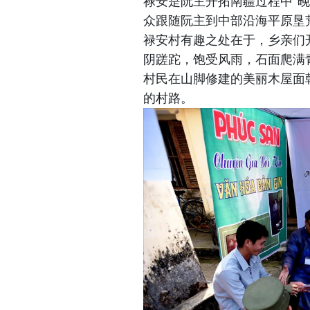
禄安是阮主开拓南疆过程中“晚
众跟随阮主到中部沿海平原垦
禄安村有趣之处在于，乡亲们
阴蹉跎，饱受风雨，石面爬满
村民在山脚修建的美丽木屋面
的村路。