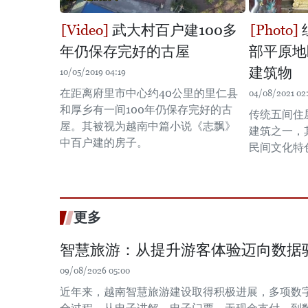
武大村百户建100多
年仍保存完好的古屋
部平原地
建筑物
10/05/2019 04:19
在距离府里市中心约40公里的里仁县
04/08/2021 02
和厚乡有一间100年仍保存完好的古
传统五间住
屋。其被视为越南中篇小说《志飘》
建筑之一，
中百户建的房子。
民间文化特
更多
智慧旅游：从提升游客体验迈向数据
09/08/2026 05:00
近年来，越南智慧旅游建设取得积极进展，多项数