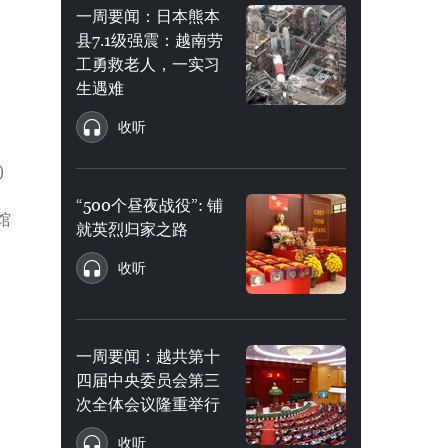
一周要闻：日本熊本
县7.1级强震：越南劳
工勇救老人，一实习
生遇难
收听
)
“500个昼夜战役”: 铺
馆
就英烈归家之路
收听
一周要闻：越共第十
四届中央委员会第三
次全体会议隆重举行
收听