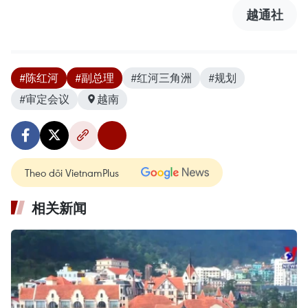
越通社
#陈红河
#副总理
#红河三角洲
#规划
#审定会议
越南
Theo dõi VietnamPlus
相关新闻