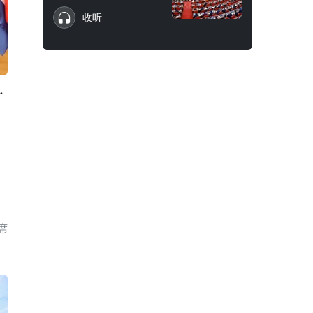
收听
·
席