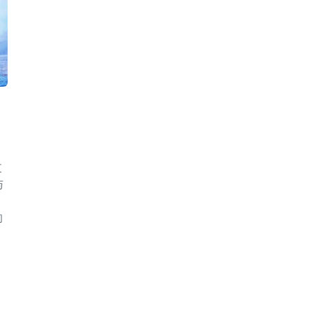
支
与
的