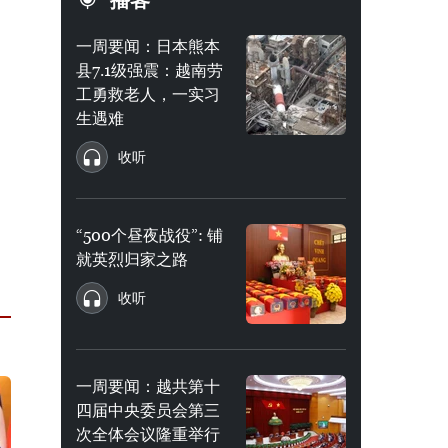
播客
一周要闻：日本熊本
县7.1级强震：越南劳
工勇救老人，一实习
生遇难
收听
“500个昼夜战役”: 铺
就英烈归家之路
收听
一周要闻：越共第十
四届中央委员会第三
次全体会议隆重举行