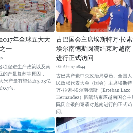
2017年全球五大大
古巴国会主席埃斯特万·拉索
之一
埃尔南德斯圆满结束对越南
进行正式访问
59
各项促进生产政策以及南
18/06/2017 08:44
亚的产量复苏等原因，
古巴共产党中央政治局委员、全国人
球大米产量有望达近5.03亿
民政权代表大会（国会）主席埃斯特
0.7%。
万•拉索•埃尔南德斯（Esteban Lazo
Hernandez）圆满结束应越南国会主
阮氏金银的邀请对越南进行的正式访
问。