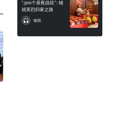
“500个昼夜战役”: 铺
就英烈归家之路
收听