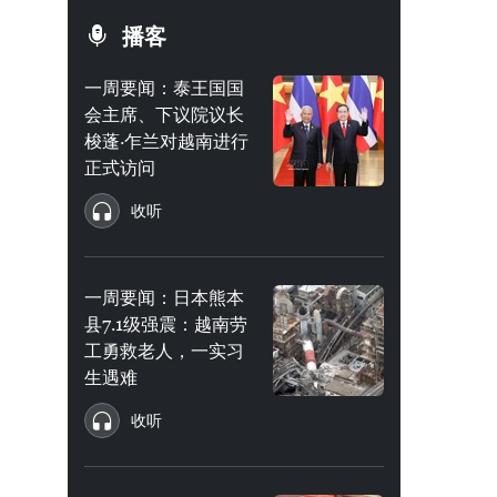
播客
一周要闻：泰王国国
会主席、下议院议长
梭蓬·乍兰对越南进行
正式访问
收听
一周要闻：日本熊本
县7.1级强震：越南劳
工勇救老人，一实习
生遇难
收听