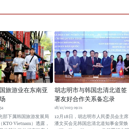
国旅游业在东南亚
胡志明市与韩国忠清北道签
场
署友好合作关系备忘录
54
18/12/2023 09:21
光部下属韩国旅游发展局
12月18日，胡志明市人民委员会主席
TO Vietnam）透露，
潘文买会见韩国忠清北道知事金荣焕