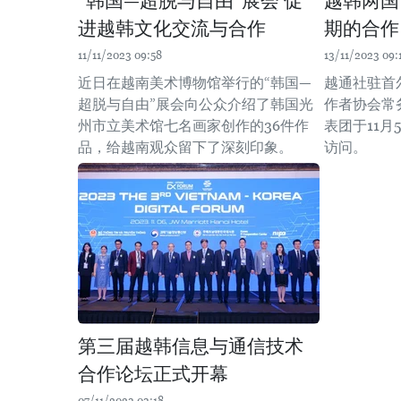
“韩国—超脱与自由”展会 促
越韩两国
进越韩文化交流与合作
期的合作
11/11/2023 09:58
13/11/2023 09:
近日在越南美术博物馆举行的“韩国—
越通社驻首
超脱与自由”展会向公众介绍了韩国光
作者协会常
州市立美术馆七名画家创作的36件作
表团于11月
品，给越南观众留下了深刻印象。
访问。
第三届越韩信息与通信技术
合作论坛正式开幕
07/11/2023 03:18