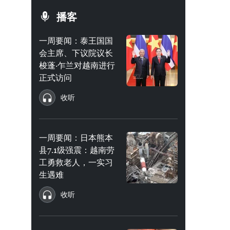
播客
一周要闻：泰王国国
会主席、下议院议长
梭蓬·乍兰对越南进行
正式访问
收听
一周要闻：日本熊本
县7.1级强震：越南劳
工勇救老人，一实习
生遇难
收听