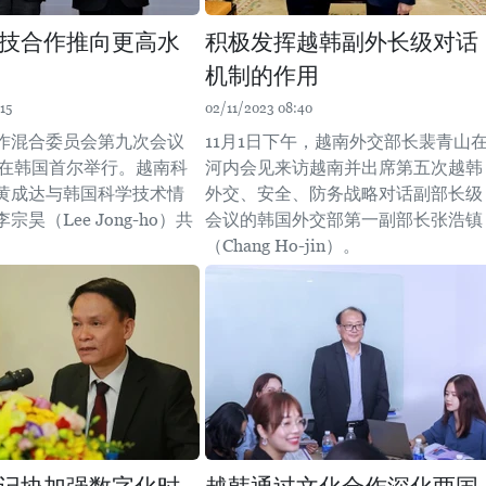
技合作推向更高水
积极发挥越韩副外长级对话
机制的作用
15
02/11/2023 08:40
作混合委员会第九次会议
11月1日下午，越南外交部长裴青山
4日在韩国首尔举行。越南科
河内会见来访越南并出席第五次越韩
黄成达与韩国科学技术情
外交、安全、防务战略对话副部长级
昊（Lee Jong-ho）共
会议的韩国外交部第一副部长张浩镇
。
（Chang Ho-jin）。