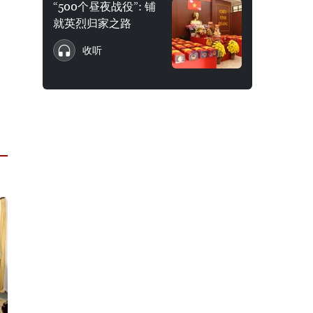
“500个昼夜战役”: 铺
就英烈归家之路
收听