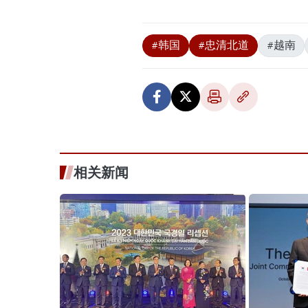
#韩国
#忠清北道
#越南
相关新闻