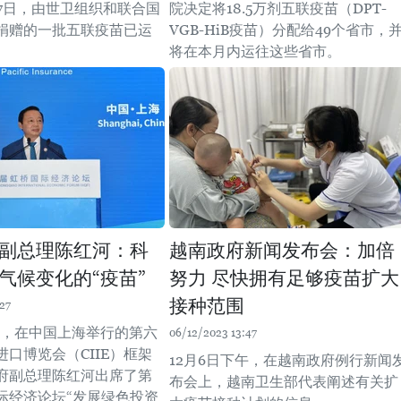
27日，由世卫组织和联合国
院决定将18.5万剂五联疫苗（DPT-
捐赠的一批五联疫苗已运
VGB-HiB疫苗）分配给49个省市，
将在本月内运往这些省市。
副总理陈红河：科
越南政府新闻发布会：加倍
气候变化的“疫苗”
努力 尽快拥有足够疫苗扩大
接种范围
27
下午，在中国上海举行的第六
06/12/2023 13:47
口博览会（CIIE）框架
12月6日下午，在越南政府例行新闻
府副总理陈红河出席了第
布会上，越南卫生部代表阐述有关扩
际经济论坛“发展绿色投资