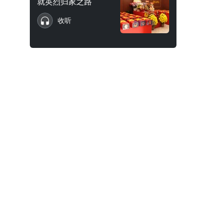
就英烈归家之路
收听