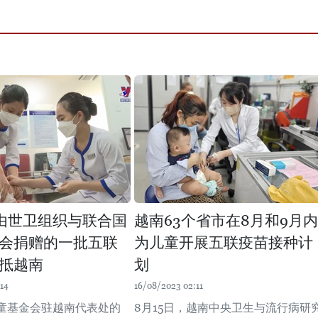
由世卫组织与联合国
越南63个省市在8月和9月内
会捐赠的一批五联
为儿童开展五联疫苗接种计
抵越南
划
14
16/08/2023 02:11
童基金会驻越南代表处的
8月15日，越南中央卫生与流行病研