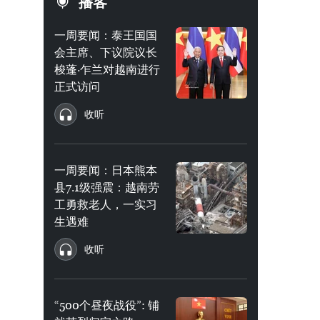
播客
一周要闻：泰王国国
会主席、下议院议长
梭蓬·乍兰对越南进行
正式访问
收听
一周要闻：日本熊本
县7.1级强震：越南劳
工勇救老人，一实习
生遇难
收听
“500个昼夜战役”: 铺