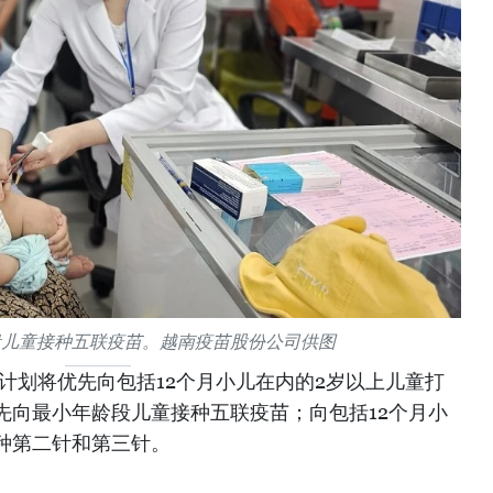
段儿童接种五联疫苗。越南疫苗股份公司供图
该计划将优先向包括12个月小儿在内的2岁以上儿童打
先向最小年龄段儿童接种五联疫苗；向包括12个月小
种第二针和第三针。