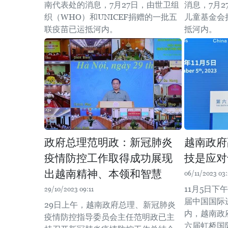
南代表处的消息，7月27日，由世卫组
消息，7月
织（WHO）和UNICEF捐赠的一批五
儿童基金会
联疫苗已运抵河内。 ​
抵河内。
政府总理范明政：新冠肺炎
越南政府
疫情防控工作取得成功展现
技是应对
出越南精神、本领和智慧
06/11/2023 03:
11月5日
29/10/2023 09:11
届中国国际进
29日上午，越南政府总理、新冠肺炎
内，越南政
疫情防控指导委员会主任范明政已主
六届虹桥国