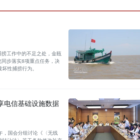
捕捞工作中的不足之处，金瓯
统同步落实8项重点任务，决
破坏性捕捞行为。
享电信基础设施数据
午，国会分组讨论《〈无线