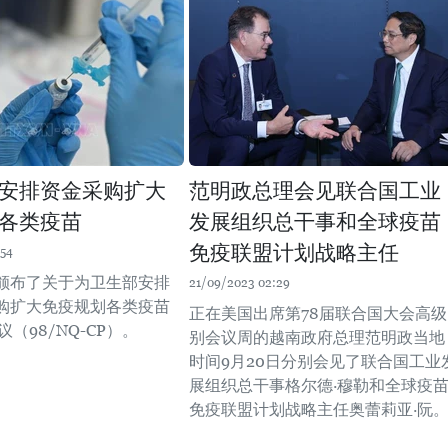
安排资金采购扩大
范明政总理会见联合国工业
各类疫苗
发展组织总干事和全球疫苗
免疫联盟计划战略主任
:54
颁布了关于为卫生部安排
21/09/2023 02:29
购扩大免疫规划各类疫苗
正在美国出席第78届联合国大会高级
议（98/NQ-CP）。
别会议周的越南政府总理范明政当地
时间9月20日分别会见了联合国工业
展组织总干事格尔德·穆勒和全球疫
免疫联盟计划战略主任奥蕾莉亚·阮