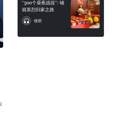
“500个昼夜战役”: 铺
就英烈归家之路
收听
发
苗
。