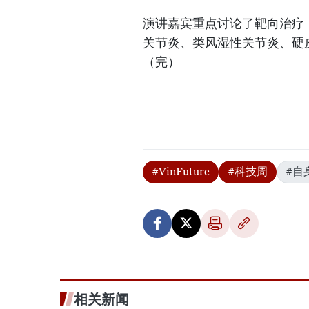
演讲嘉宾重点讨论了靶向治疗
关节炎、类风湿性关节炎、硬
（完）
#VinFuture
#科技周
#自
相关新闻