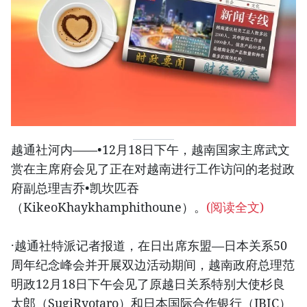
越通社河内——•12月18日下午，越南国家主席武文
赏在主席府会见了正在对越南进行工作访问的老挝政
府副总理吉乔•凯坎匹吞
（KikeoKhaykhamphithoune）。
(阅读全文)
·越通社特派记者报道，在日出席东盟—日本关系50
周年纪念峰会并开展双边活动期间，越南政府总理范
明政12月18日下午会见了原越日关系特别大使杉良
太郎（SugiRyotaro）和日本国际合作银行（JBIC）