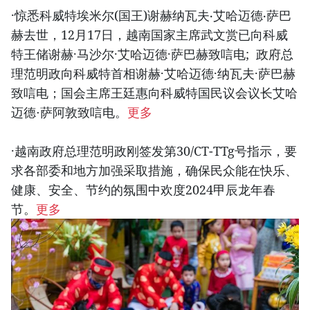
·惊悉科威特埃米尔(国王)谢赫纳瓦夫‧艾哈迈德‧萨巴
赫去世，12月17日，越南国家主席武文赏已向科威
特王储谢赫·马沙尔·艾哈迈德·萨巴赫致唁电; 政府总
理范明政向科威特首相谢赫·艾哈迈德·纳瓦夫·萨巴赫
致唁电；国会主席王廷惠向科威特国民议会议长艾哈
迈德⋅萨阿敦致唁电。
更多
·越南政府总理范明政刚签发第30/CT-TTg号指示，要
求各部委和地方加强采取措施，确保民众能在快乐、
健康、安全、节约的氛围中欢度2024甲辰龙年春
节。
更多