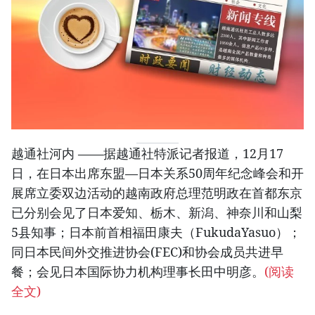
越通社河内 ——据越通社特派记者报道，12月17
日，在日本出席东盟—日本关系50周年纪念峰会和开
展席立委双边活动的越南政府总理范明政在首都东京
已分别会见了日本爱知、栃木、新潟、神奈川和山梨
5县知事；日本前首相福田康夫（FukudaYasuo）；
同日本民间外交推进协会(FEC)和协会成员共进早
餐；会见日本国际协力机构理事长田中明彦。
(阅读
全文)