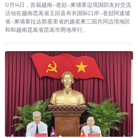
12月14日，首届越南—老挝—柬埔寨边境国防友好交流
活动在越南昆嵩省玉回县布衣国际口岸—老挝阿速坡
省—柬埔寨拉达那基里省的越老柬三国共同边境地区
和和越南昆嵩省昆嵩市两地举行。