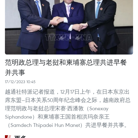
范明政总理与老挝和柬埔寨总理共进早餐
并共事
17/12/2023 10:45
越通社特派记者报道，12月17日上午，在日本东京出
席东盟—日本关系50周年纪念峰会之际，越南政府总
理范明政与老挝总理宋赛·西潘敦（Sonexay
Siphandone）和柬埔寨王国首相洪玛奈亲王
（Samdech Thipadei Hun Manet）共进早餐并共事。