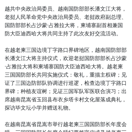
越共中央政治局委员、越南国防部部长潘文江大将，
老挝人民革命党中央政治局委员、老挝政府副总理、
国防部部长占沙蒙·占雅拉大将，柬埔寨副首相兼国
防大臣迪西哈大将共同主持了此次友好交流活动。
在越老柬三国边境丁字路口界碑地区，越南国防部部
长潘文江大将主持仪式，欢迎老挝国防部部长占沙蒙
·占雅拉大将和柬埔寨国防大臣迪西哈大将。越老柬
三国国防部长共同实施仪式：敬礼，重描主权碑；见
证了三国边防部队协调进行巡逻，检查边境丁字路口
界碑；种植友谊树；见证三国军队军医联合演习；出
席越南昆嵩省玉回县布衣乡塔卡村文化屋落成典礼，
探访毕文坛小学并赠送礼物。
在越南昆嵩省昆嵩市举行越老柬三国国防部长年度会