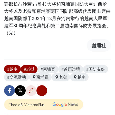
部部长占沙蒙·占雅拉大将和柬埔寨国防大臣迪西哈
大将以及老挝和柬埔寨两国国防部高级代表团出席由
越南国防部于2024年12月在河内举行的越南人民军
建军80周年纪念典礼和第二届越南国际防务展览会。
（完）
越通社
#越南
#老挝
#柬埔寨
#首届边境
#国防友好
#交流活动
柬埔寨
老挝
越南
Theo dõi VietnamPlus