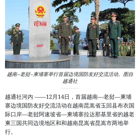
越南—老挝—柬埔寨举行首届边境国防友好交流活动。图自
越通社
越通社河内 ——12月14日，首届越南—老挝—柬埔
寨边境国防友好交流活动在越南昆嵩省玉回县布衣国
际口岸—老挝阿速坡省—柬埔寨拉达那基里省的越老
柬三国共同边境地区和和越南昆嵩省昆嵩市两地举
行。