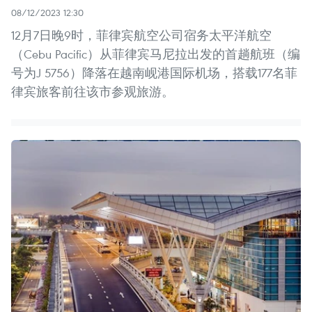
08/12/2023 12:30
12月7日晚9时，菲律宾航空公司宿务太平洋航空
（Cebu Pacific）从菲律宾马尼拉出发的首趟航班（编
号为J 5756）降落在越南岘港国际机场，搭载177名菲
律宾旅客前往该市参观旅游。