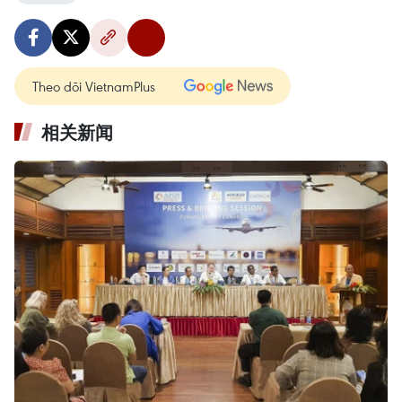
Theo dõi VietnamPlus
相关新闻