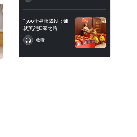
“500个昼夜战役”: 铺
就英烈归家之路
收听
问