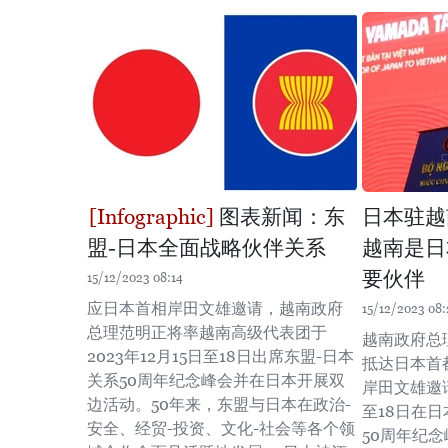
图表新闻：东
日本驻越
盟-日本全面战略伙伴关系
越南是日
要伙伴
15/12/2023 08:14
应日本首相岸田文雄邀请，越南政府
15/12/2023 08:
总理范明正将率越南高级代表团于
越南政府总
2023年12月15日至18日出席东盟-日本
抵达日本首
关系50周年纪念峰会并在日本开展双
岸田文雄邀请
边活动。50年来，东盟与日本在政治-
至18日在
安全、经贸-投资、文化-社会等各个领
50周年纪