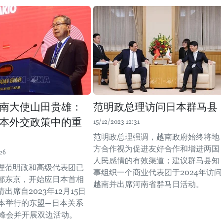
南大使山田贵雄：
范明政总理访问日本群马县
本外交政策中的重
15/12/2023 12:31
范明政总理强调，越南政府始终将地
方合作视为促进友好合作和增进两国
26
人民感情的有效渠道；建议群马县知
理范明政和高级代表团已
事组织一个商业代表团于2024年访
都东京，开始应日本首相
越南并出席河南省群马日活动。
出席自2023年12月15日
日本举行的东盟—日本关系
念峰会并开展双边活动。