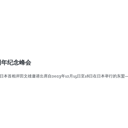
su Kosan）首席执行官Susumu Nibuya。目
VN）共同投资开发宜山炼油厂（2013年）。
组和燃料重组；设立有效的操作程序，加速现代技术应用
创造便利条件。（完）