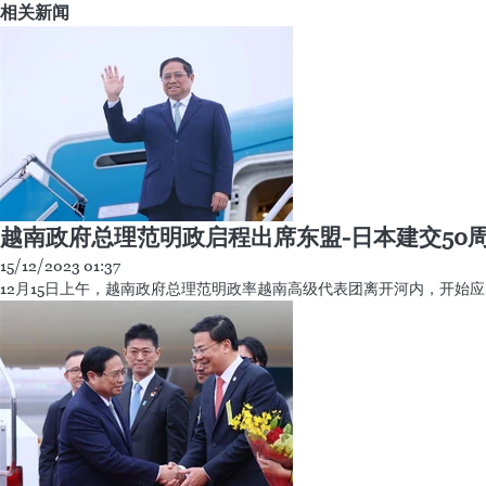
同一天下午，范明政会见了日本出光兴产株式会社（Idemit
和太阳能领域的业务。 该集团与越南石油天然气集团（P
范明政建议该集团及合作伙伴协调实施管理重组、财务重
险共担”精神，愿为企业在越南有效可持续开展投资活动
越通社
#越南政府总理范明政
#日本首相岸田文雄
#会谈
Facebook
Twitter
收藏
打印
Copy link
关注 VietnamPlus
相关新闻