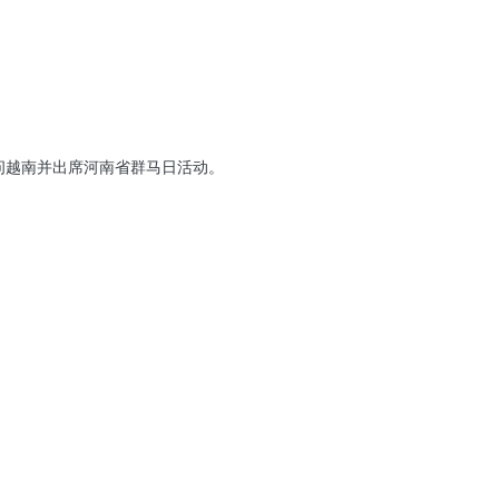
边活动。50年来，东盟与日本在政治-安全、经贸-投资、文化-社会等各个
心作用； 同时展开多项切实活动支持东盟共同体建设。
问越南并出席河南省群马日活动。