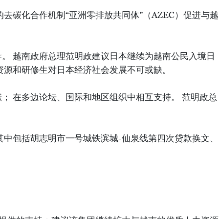
17年以来首次突破1亿日元等给予高度评价。双方重申，继
国正在实施的经济合作项目取得实效。
、医疗等战略性项目提供新一代官方发展援助；支持越南
越南绿皮柚和日本葡萄开放市场。
立自主、深度融入国际社会的经济，成功实现工业化现代
碳化合作机制“亚洲零排放共同体”（AZEC）促进与越
。 越南政府总理范明政建议日本继续为越南公民入境日
资源和研修生对日本经济社会发展不可或缺。
； 在多边论坛、国际和地区组织中相互支持。 范明政总