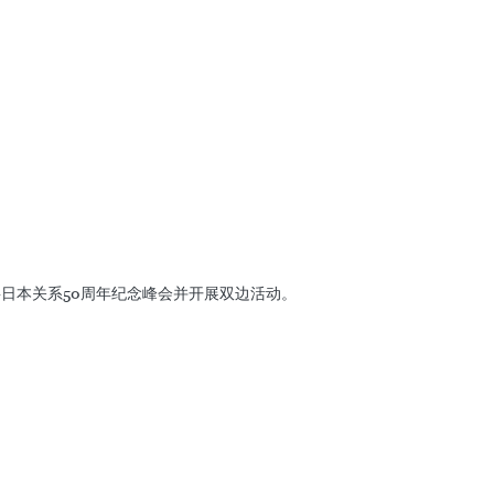
前，出光公司主要在越南从事石油和天然气、石油贸易、木质颗粒
，确保安全环保工作。他重申，越南本着“利益共享、风