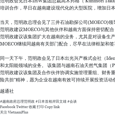
理高度评价日本在东盟-日本建交50周年纪念峰会框架内
值此机会，两位领导人共同见证了总金额达到423亿日
日本助学金(JDS)人力资源开发奖学金项目换文， K医
两位领导人共同见证了换文签字仪式 图自越通社
*同一天下午，范明政在东京会见了保健、能源和油气等
范明政会见日本IHW集团总裁高木邦格（ Kuninori
培训合作，早日在越南建设现代化的大型医院，增加日
当天，范明政总理会见了三井石油勘探公司(MOECO)
范明政建议MOECO与其他伙伴和越南方面保持密切配
范明政建议该集团扩大在越南的业务，尤其是对设备生
MOECO继续同越南有关部门配合，尽早在法律框架和