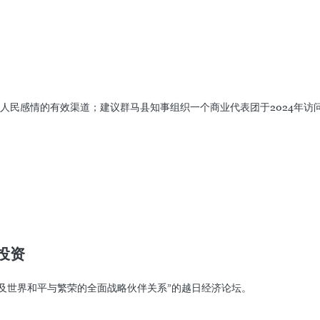
年12月15日至18日出席东盟-日本关系50周年纪念峰会并在日本开展双
第二大外国直接投资来源国和第四大贸易伙伴，日本支持东盟的团结及其核
人民感情的有效渠道；建议群马县知事组织一个商业代表团于2024年访