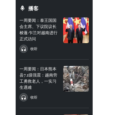
播客
一周要闻：泰王国国
会主席、下议院议长
梭蓬·乍兰对越南进行
正式访问
收听
一周要闻：日本熊本
县7.1级强震：越南劳
工勇救老人，一实习
生遇难
收听