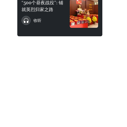
“500个昼夜战役”: 铺
就英烈归家之路
收听