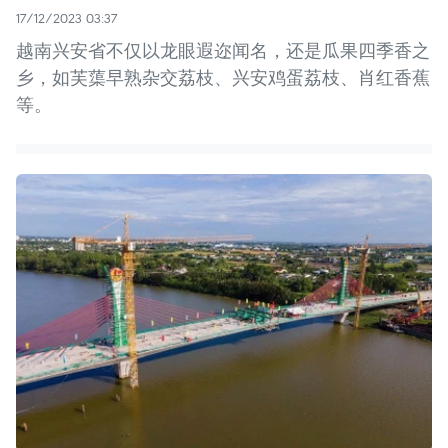
17/12/2023 03:37
越南兴安省不仅以龙眼遐迩闻名，还是瓜果四季香之
乡，如芙蕖早熟杂交荔枝、兴安鸡蛋荔枝、肖红香蕉
等。