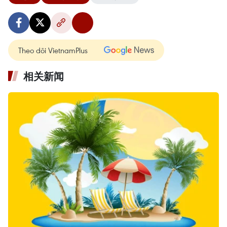
Theo dõi VietnamPlus
相关新闻