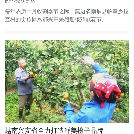
17/12/2023 01:50
每年农历十月收割季节之际，奠边省南坡县帕秦乡拉
查村的贡族同胞都兴高采烈迎接鸡冠花节。
越南兴安省全力打造鲜美橙子品牌