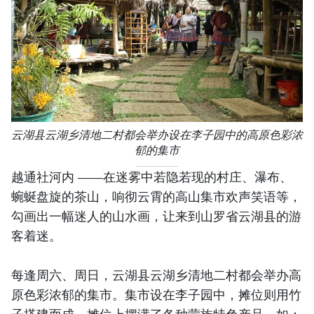
云湖县云湖乡清地二村都会举办设在李子园中的高原色彩浓
郁的集市
越通社河内 ——在迷雾中若隐若现的村庄、瀑布、
蜿蜒盘旋的茶山，响彻云霄的高山集市欢声笑语等，
勾画出一幅迷人的山水画，让来到山罗省云湖县的游
客着迷。
每逢周六、周日，云湖县云湖乡清地二村都会举办高
原色彩浓郁的集市。集市设在李子园中，摊位则用竹
子搭建而成。摊位上摆满了各种蒙族特色产品，如：