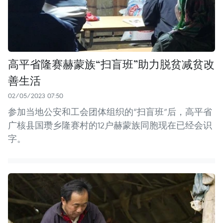
高平省隆赛赫蒙族“扫盲班”助力脱贫减贫改
善生活
02/05/2023 07:50
参加当地公安和工会团体组织的“扫盲班”后，高平省
广核县国瓒乡隆赛村的12户赫蒙族同胞现在已经会识
字。