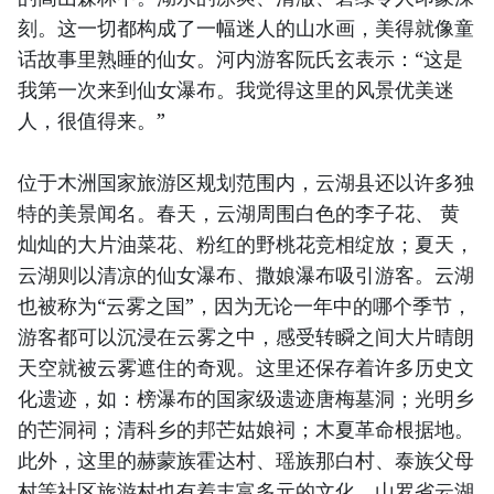
刻。这一切都构成了一幅迷人的山水画，美得就像童
话故事里熟睡的仙女。河内游客阮氏玄表示：“这是
我第一次来到仙女瀑布。我觉得这里的风景优美迷
人，很值得来。”
位于木洲国家旅游区规划范围内，云湖县还以许多独
特的美景闻名。春天，云湖周围白色的李子花、 黄
灿灿的大片油菜花、粉红的野桃花竞相绽放；夏天，
云湖则以清凉的仙女瀑布、撒娘瀑布吸引游客。云湖
也被称为“云雾之国”，因为无论一年中的哪个季节，
游客都可以沉浸在云雾之中，感受转瞬之间大片晴朗
天空就被云雾遮住的奇观。这里还保存着许多历史文
化遗迹，如：榜瀑布的国家级遗迹唐梅墓洞；光明乡
的芒洞祠；清科乡的邦芒姑娘祠；木夏革命根据地。
此外，这里的赫蒙族霍达村、瑶族那白村、泰族父母
村等社区旅游村也有着丰富多元的文化。山罗省云湖