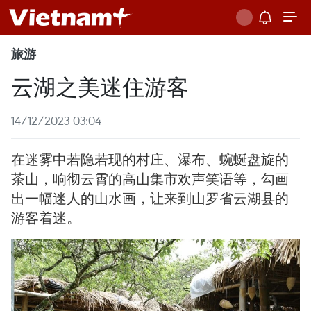
旅游
云湖之美迷住游客
14/12/2023 03:04
在迷雾中若隐若现的村庄、瀑布、蜿蜒盘旋的
茶山，响彻云霄的高山集市欢声笑语等，勾画
出一幅迷人的山水画，让来到山罗省云湖县的
游客着迷。