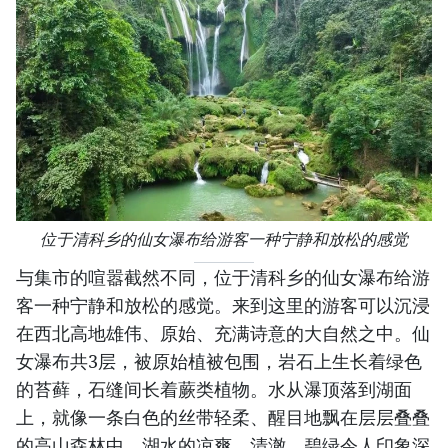
位于清科乡的仙女瀑布给游客一种宁静和放松的感觉
与集市的喧嚣截然不同，位于清科乡的仙女瀑布给游
客一种宁静和放松的感觉。来到这里的游客可以沉浸
在西北高地雄伟、原始、充满诗意的大自然之中。仙
女瀑布共3层，被原始植被包围，岩石上生长着绿色
的苔藓，石缝间长着蕨类植物。水从瀑顶落到湖面
上，就像一条白色的丝带轻柔、醒目地飘在层层叠叠
的高山森林中。湖水的凉爽、清澈、碧绿令人印象深