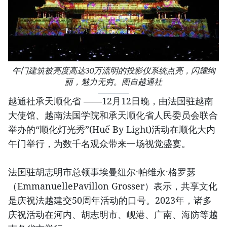
午门建筑被亮度高达30万流明的投影仪系统点亮，闪耀绚
丽，魅力无穷。图自越通社
越通社承天顺化省 ——12月12日晚，由法国驻越南
大使馆、越南法国学院和承天顺化省人民委员会联合
举办的“顺化灯光秀”(Huế By Light)活动在顺化大内
午门举行，为数千名观众带来一场视觉盛宴。
法国驻胡志明市总领事埃曼纽尔·帕维永·格罗瑟
（EmmanuellePavillon Grosser）表示，共享文化
是庆祝法越建交50周年活动的口号。2023年，诸多
庆祝活动在河内、胡志明市、岘港、广南、海防等越