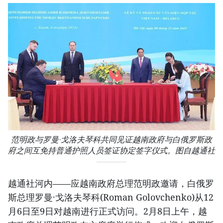
范明政与罗曼·戈洛夫琴科共同见证越南政府与白俄罗斯政
府之间互免持普通护照人员签证协定签字仪式。图自越通社
越通社河内——应越南政府总理范明政邀请，白俄罗
斯总理罗曼·戈洛夫琴科(Roman Golovchenko)从12
月6日至9日对越南进行正式访问。2月8日上午，越