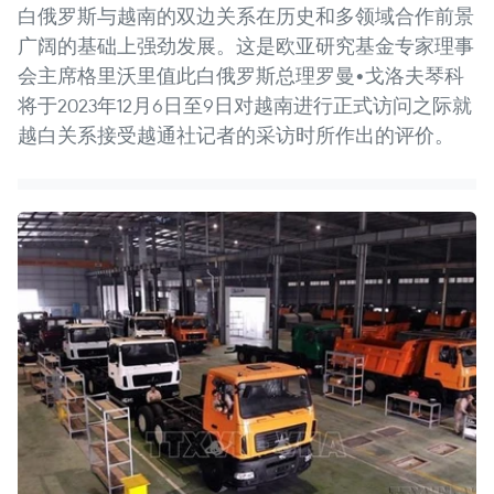
白俄罗斯与越南的双边关系在历史和多领域合作前景
广阔的基础上强劲发展。这是欧亚研究基金专家理事
会主席格里沃里值此白俄罗斯总理罗曼•戈洛夫琴科
将于2023年12月6日至9日对越南进行正式访问之际就
越白关系接受越通社记者的采访时所作出的评价。