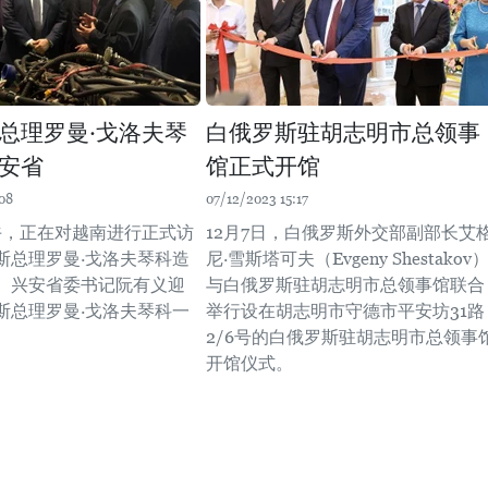
总理罗曼·戈洛夫琴
白俄罗斯驻胡志明市总领事
安省
馆正式开馆
08
07/12/2023 15:17
下午，正在对越南进行正式访
12月7日，白俄罗斯外交部副部长艾
斯总理罗曼·戈洛夫琴科造
尼·雪斯塔可夫（Evgeny Shestakov
。兴安省委书记阮有义迎
与白俄罗斯驻胡志明市总领事馆联合
斯总理罗曼·戈洛夫琴科一
举行设在胡志明市守德市平安坊31路
2/6号的白俄罗斯驻胡志明市总领事
开馆仪式。 ​