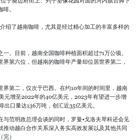
在位于奠边府街上、列宁塑像花园对面的河内旗台脚下
咖啡。
科介绍了越南咖啡，尤其是经过精心加工的丰富多样的
之一。目前，越南全国咖啡种植面积超过71万公顷。
世界第六位，但越南的咖啡年产量却位居世界第二，
世界第二，仅次于巴西。在约10年间的时间里，越南
元增至2022年的40亿美元，2023年有望进一步增
咖啡出口量达136万吨，创汇近35亿美元。
在与范明政总理会谈的同时，罗曼•戈洛夫琴科还会见
就推动越白合作关系深入务实高效发展以及其他共同
（完）