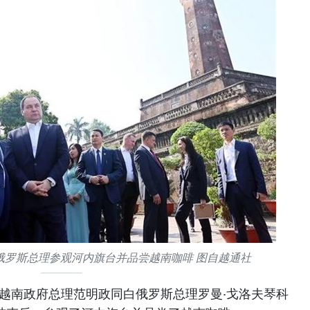
俄罗斯总理参观河内旗台并品尝越南咖啡 图自越通社
，越南政府总理范明政同白俄罗斯总理罗曼·戈洛夫琴科