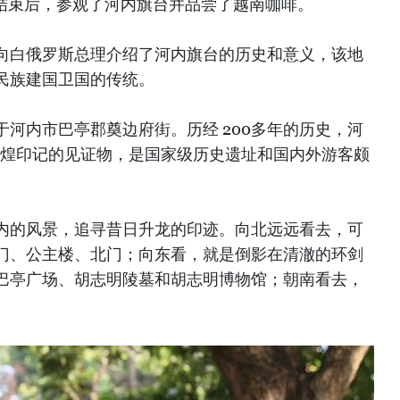
o)在会谈结束后，参观了河内旗台并品尝了越南咖啡。
向白俄罗斯总理介绍了河内旗台的历史和意义，该地
民族建国卫国的传统。
于河内市巴亭郡奠边府街。历经 200多年的历史，河
辉煌印记的见证物，是国家级历史遗址和国内外游客颇
内的风景，追寻昔日升龙的印迹。向北远远看去，可
门、公主楼、北门；向东看，就是倒影在清澈的环剑
巴亭广场、胡志明陵墓和胡志明博物馆；朝南看去，