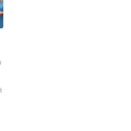
格
）
馆