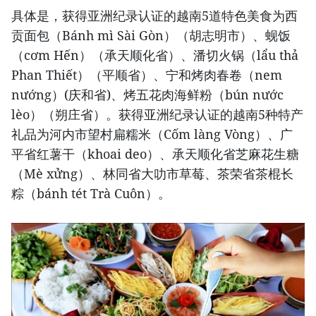
具体是，获得亚洲纪录认证的越南5道特色美食为西
贡面包（Bánh mì Sài Gòn）（胡志明市）、蚬饭
（cơm Hến）（承天顺化省）、潘切火锅（lẩu thả
Phan Thiết）（平顺省）、宁和烤肉春卷（nem
nướng）(庆和省)、烤五花肉海鲜粉（bún nước
lèo）（朔庄省）。获得亚洲纪录认证的越南5种特产
礼品为河内市望村扁糯米（Cốm làng Vòng）、广
平省红薯干（khoai deo）、承天顺化省芝麻花生糖
（Mè xửng）、林同省大叻市草莓、茶荣省茶棍长
粽（bánh tét Trà Cuôn）。