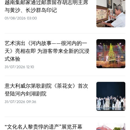
越南集邮家通过邮票留存胡志明主席
与黄沙、长沙群岛印记
01/08/2026 03:00
艺术演出《河内故事——很河内的一
天》亮相在即 为游客带来全新的沉浸
式体验
31/07/2026 12:10
意大利威尔第歌剧院《茶花女》首次
登陆河内剑湖剧院
31/07/2026 09:36
“文化名人黎贵惇的遗产”展览开幕