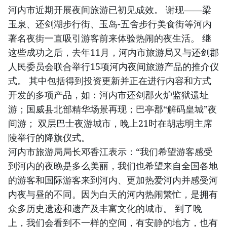
河内市近期开展夜间旅游已初见成效。 谢现——梁
玉泉、还剑湖步行街、玉岛-五舍步行美食街等河内
著名夜街一直吸引游客前来体验热闹的夜生活。 继
这些成功之后，去年11月，河内市旅游局又与还剑郡
人民委员会联合举行15项河内夜间旅游产品的推介仪
式。 其中包括得到投资更新并正在进行内容和方式
开发的多项产品，如：河内市还剑郡火炉监狱遗址
游；国威县北部精华场景再现；巴亭郡“解码皇城”夜
间游； 双层巴士夜游城市，晚上21时在胡志明主席
陵举行的降旗仪式。
河内市旅游局局长邓香江表示：“我们希望游客感受
到河内的夜晚是多么美丽，我们也希望来自全国各地
的游客和国际游客来到河内、更加热爱河内并感受河
内夜与昼的不同。因为白天的河内热闹繁忙，是拥有
众多历史遗迹和遗产及丰富文化的城市。 到了晚
上，我们会看到不一样的空间，有安静的地方，也有