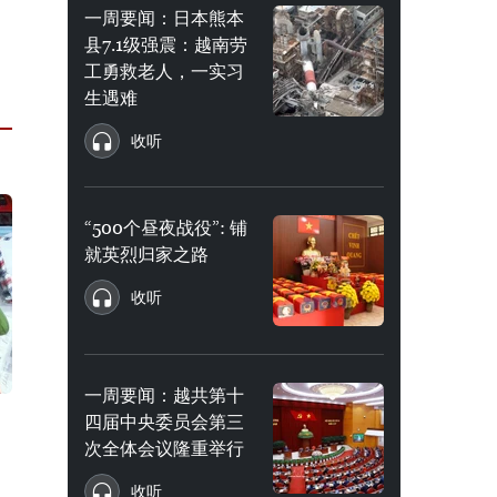
一周要闻：日本熊本
县7.1级强震：越南劳
工勇救老人，一实习
生遇难
收听
“500个昼夜战役”: 铺
就英烈归家之路
收听
一周要闻：越共第十
四届中央委员会第三
次全体会议隆重举行
收听