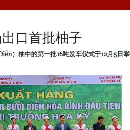
场出口首批柚子
iễn）柚中的第一批16吨发车仪式于12月5日