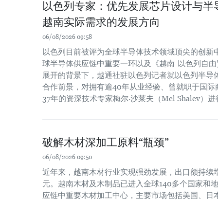
以色列专家：优先发展芯片设计与半
越南实际需求的发展方向
06/08/2026 09:58
以色列目前被评为全球半导体技术领域顶尖的创新
球半导体供应链中重要一环以及《越南-以色列自由贸
展开的背景下，越通社驻以色列记者就以色列半导
合作前景，对拥有逾40年从业经验、曾就职于国际
37年的资深技术专家梅尔·沙莱夫（Mel Shalev）
破解木材深加工原料“瓶颈”
06/08/2026 09:50
近年来，越南木材行业实现强劲发展，出口额持续增长
元。越南木材及木制品已进入全球140多个国家和
应链中重要木材加工中心，主要市场包括美国、日