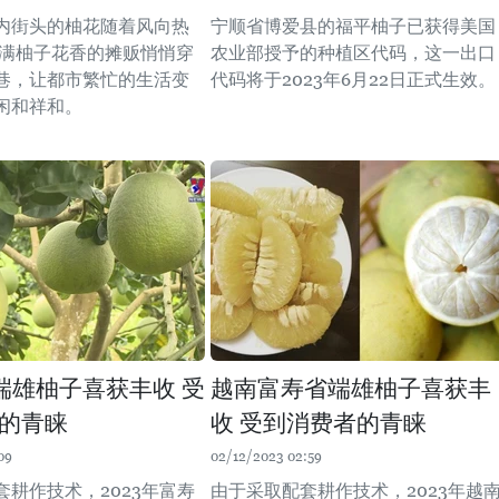
内街头的柚花随着风向热
宁顺省博爱县的福平柚子已获得美国
载满柚子花香的摊贩悄悄穿
农业部授予的种植区代码，这一出口
巷，让都市繁忙的生活变
代码将于2023年6月22日正式生效。
闲和祥和。
端雄柚子喜获丰收 受
越南富寿省端雄柚子喜获丰
的青睐
收 受到消费者的青睐
09
02/12/2023 02:59
套耕作技术，2023年富寿
由于采取配套耕作技术，2023年越