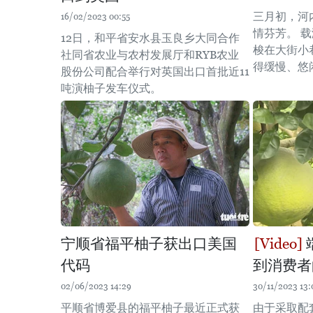
三月初，河
16/02/2023 00:55
情芬芳。 
12日，和平省安水县玉良乡大同合作
梭在大街小
社同省农业与农村发展厅和RYB农业
得缓慢、悠
股份公司配合举行对英国出口首批近11
吨演柚子发车仪式。
宁顺省福平柚子获出口美国
代码
到消费者
02/06/2023 14:29
30/11/2023 13:
平顺省博爱县的福平柚子最近正式获
由于采取配