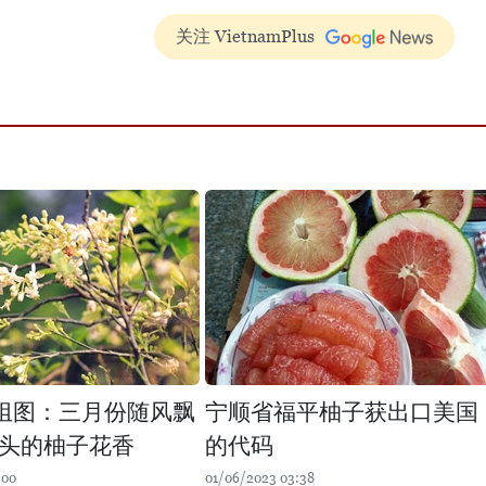
关注 VietnamPlus
组图：三月份随风飘
宁顺省福平柚子获出口美国
头的柚子花香
的代码
:00
01/06/2023 03:38