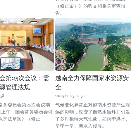
（修正案）》的程文和相关审查报
告。
会第25次会议：需
越南全力保障国家水资源安
源管理法规
全
:58
10/09/2023 02:50
常务委员会第25次会议期
气候变化异常正对越南水资源产生深
4日上午，国会常务委员会讨
远的影响，改变了自然水循环并引发
保护法草案》（修正
了多种极端天气现象，如雨季洪水、
旱季干旱、海水入侵等。