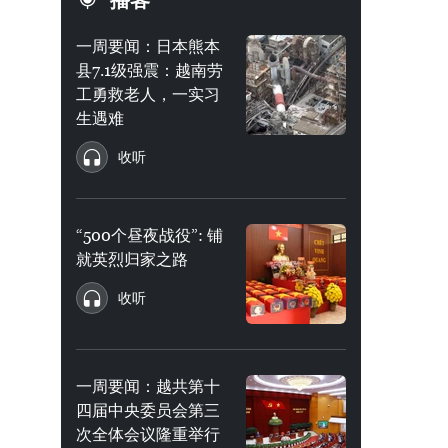
播客
一周要闻：日本熊本
县7.1级强震：越南劳
工勇救老人，一实习
生遇难
收听
“500个昼夜战役”: 铺
就英烈归家之路
收听
一周要闻：越共第十
四届中央委员会第三
次全体会议隆重举行