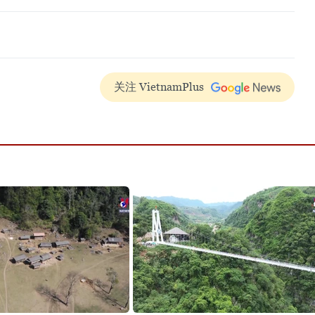
关注 VietnamPlus