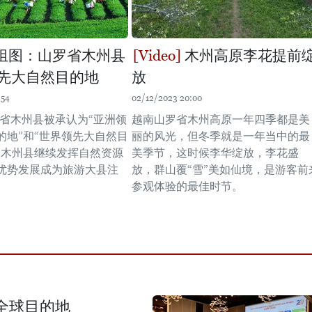
组图：山罗省木州县
木州高原李花提前
先大自然目的地
放
:54
02/12/2023 20:00
罗省木州县被承认为“亚洲领
越南山罗省木州高原一年四季都是美
的地”和“世界领先大自然目
丽的风光，但冬季就是一年当中的最
为木州县继续发挥自然资源
美季节，这时候李华绽放，李花盛
优势发展成为旅游大县注
放，群山覆“雪”美如仙境，是游客前
。
参观体验的最佳时节。
全球目的地