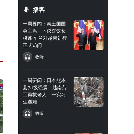
播客
一周要闻：泰王国国
会主席、下议院议长
梭蓬·乍兰对越南进行
正式访问
收听
一周要闻：日本熊本
县7.1级强震：越南劳
工勇救老人，一实习
生遇难
收听