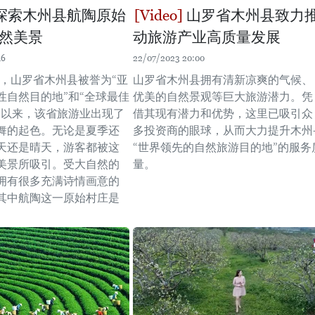
探索木州县航陶原始
山罗省木州县致力
然美景
动旅游产业高质量发展
16
22/07/2023 20:00
年，山罗省木州县被誉为“亚
山罗省木州县拥有清新凉爽的气候、
性自然目的地”和“全球最佳
优美的自然景观等巨大旅游潜力。凭
”以来，该省旅游业出现了
借其现有潜力和优势，这里已吸引众
舞的起色。无论是夏季还
多投资商的眼球，从而大力提升木州-
天还是晴天，游客都被这
“世界领先的自然旅游目的地”的服务
美景所吸引。受大自然的
量。
拥有很多充满诗情画意的
其中航陶这一原始村庄是