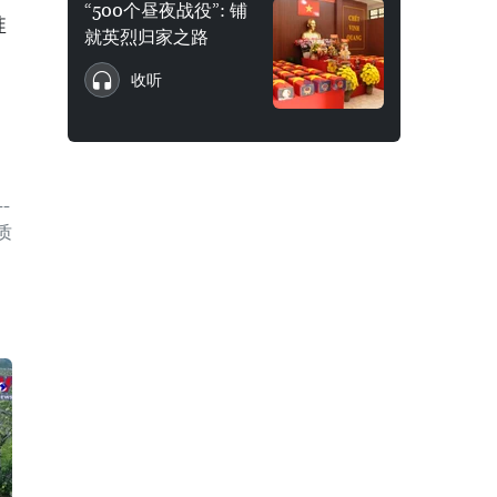
“500个昼夜战役”: 铺
推
就英烈归家之路
收听
-
质