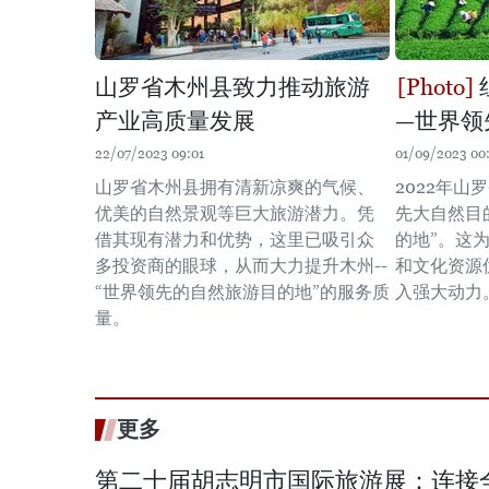
山罗省木州县致力推动旅游
产业高质量发展
—世界领
22/07/2023 09:01
01/09/2023 00
山罗省木州县拥有清新凉爽的气候、
2022年山
优美的自然景观等巨大旅游潜力。凭
先大自然目
借其现有潜力和优势，这里已吸引众
的地”。这
多投资商的眼球，从而大力提升木州--
和文化资源
“世界领先的自然旅游目的地”的服务质
入强大动力
量。
更多
第二十届胡志明市国际旅游展：连接