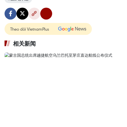
Theo dõi VietnamPlus
相关新闻