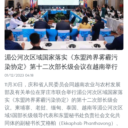
湄公河次区域国家落实《东盟跨界雾霾污
染协定》第十二次部长级会议在越南举行
01/12/2023 04:18
11月30日，庆和省人民委员会同越南农业与农村发展
部及有关单位在芽庄市联合举行湄公河次区域国家落
实《东盟跨界雾霾污染协定》的第十二次部长级会
议。柬埔寨、老挝、缅甸、泰国、越南等湄公河次区
域5国部长级领导代表和东盟秘书处负责社会文化共
同体的副秘书长艾格帕（Ekkaphab Phanthavong）、