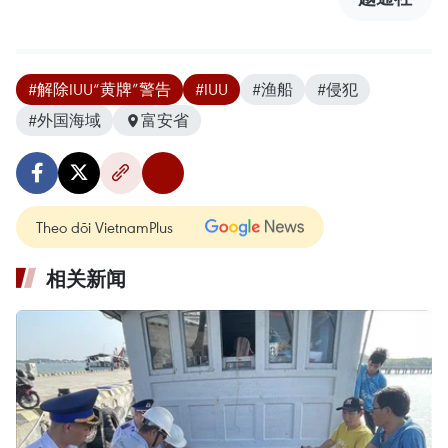
#解除IUU“黄牌”警告
#IUU
#渔船
#侵犯
#外国海域
富安省
Theo dõi VietnamPlus
相关新闻