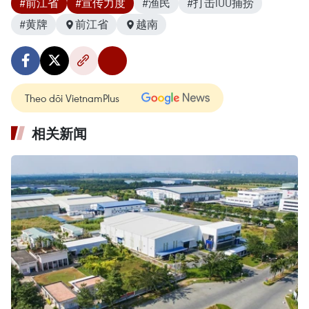
#前江省
#宣传力度
#渔民
#打击IUU捕捞
#黄牌
前江省
越南
Theo dõi VietnamPlus
相关新闻