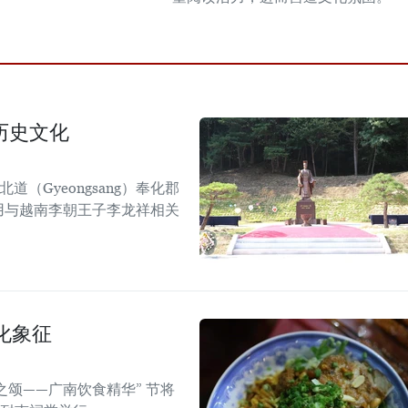
历史文化
道（Gyeongsang）奉化郡
），利用与越南李朝王子李龙祥相关
化象征
之颂——广南饮食精华” 节将