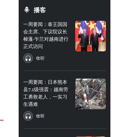
播客
一周要闻：泰王国国
会主席、下议院议长
梭蓬·乍兰对越南进行
正式访问
收听
一周要闻：日本熊本
县7.1级强震：越南劳
工勇救老人，一实习
生遇难
收听