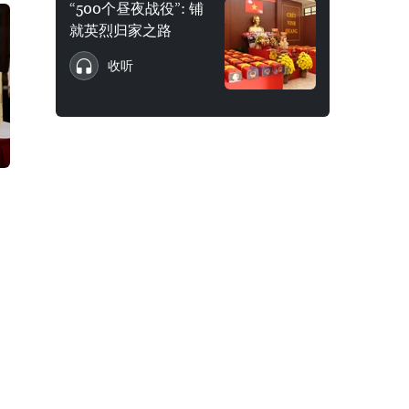
“500个昼夜战役”: 铺
就英烈归家之路
收听