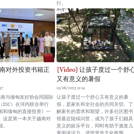
行。
南对外投资书籍正
让孩子度过一个舒
又有意义的暑假
37
01/06/2023 11:14
，越南与缅甸友好协会同国际
让孩子度过一个舒心又有意义的暑
（ISC）在河内联合举行
假，是家长和全社会的共同关切。了
国和缅甸的直接投资》一
解家长的需求和期望，许多社区图书
。这是第一本关于越南对
馆最近陆续问世，成为了孩子们颇具
籍。
意义的娱乐平台，同时有助于激发儿
童阅读活力，进而营造文化氛围。