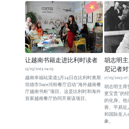
让越南书籍走进比利时读者
胡志明主
尼记者对
15/05/2023 04:03
越南幸福站渠道5月14日在比利时奥斯
17/05/2023 07:
坦德市Sure河粉餐厅启动“海外越南餐
胡志明主席
厅越南书柜”项目。这是比利时和海外
更宝贵”的
首家越南餐厅协同开展该项目。
的化身。他
善、平易近
和国际友人
象。