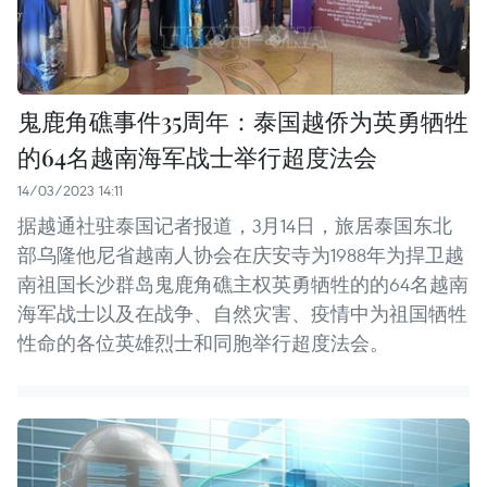
鬼鹿角礁事件35周年：泰国越侨为英勇牺牲
的64名越南海军战士举行超度法会
14/03/2023 14:11
据越通社驻泰国记者报道，3月14日，旅居泰国东北
部乌隆他尼省越南人协会在庆安寺为1988年为捍卫越
南祖国长沙群岛鬼鹿角礁主权英勇牺牲的的64名越南
海军战士以及在战争、自然灾害、疫情中为祖国牺牲
性命的各位英雄烈士和同胞举行超度法会。