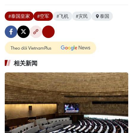
#泰国皇家
#空军
#飞机
#灾民
泰国
Theo dõi VietnamPlus
相关新闻