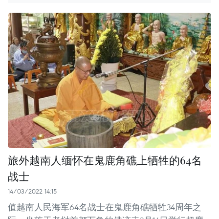
旅外越南人缅怀在鬼鹿角礁上牺牲的64名
战士
14/03/2022 14:15
值越南人民海军64名战士在鬼鹿角礁牺牲34周年之