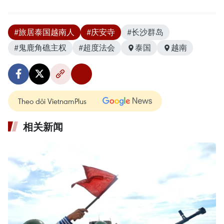
#旅居泰国越南人
#庆安寺
#长沙群岛
#鬼鹿角礁主权
#超度法会
泰国
越南
Theo dõi VietnamPlus
相关新闻