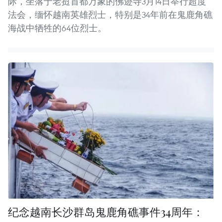
际，坐落于老挝首都万象的佛迹寺3月14日举行超度
法会，缅怀越南英雄烈士，特别是34年前在鬼鹿角礁
海战中牺牲的64位烈士。
纪念越南长沙群岛鬼鹿角礁事件34周年：