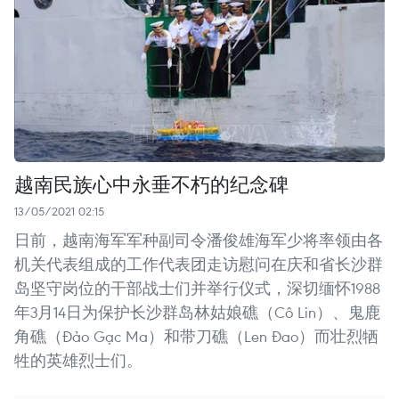
越南民族心中永垂不朽的纪念碑
13/05/2021 02:15
日前，越南海军军种副司令潘俊雄海军少将率领由各
机关代表组成的工作代表团走访慰问在庆和省长沙群
岛坚守岗位的干部战士们并举行仪式，深切缅怀1988
年3月14日为保护长沙群岛林姑娘礁（Cô Lin）、鬼鹿
角礁（Đảo Gạc Ma）和带刀礁（Len Đao）而壮烈牺
牲的英雄烈士们。