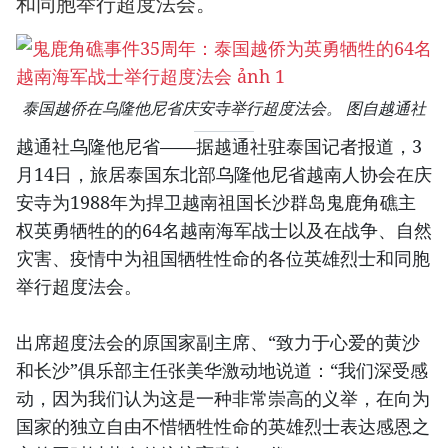
和同胞举行超度法会。
泰国越侨在乌隆他尼省庆安寺举行超度法会。 图自越通社
越通社乌隆他尼省——据越通社驻泰国记者报道，3
月14日，旅居泰国东北部乌隆他尼省越南人协会在庆
安寺为1988年为捍卫越南祖国长沙群岛鬼鹿角礁主
权英勇牺牲的的64名越南海军战士以及在战争、自然
灾害、疫情中为祖国牺牲性命的各位英雄烈士和同胞
举行超度法会。
出席超度法会的原国家副主席、“致力于心爱的黄沙
和长沙”俱乐部主任张美华激动地说道：“我们深受感
动，因为我们认为这是一种非常崇高的义举，在向为
国家的独立自由不惜牺牲性命的英雄烈士表达感恩之