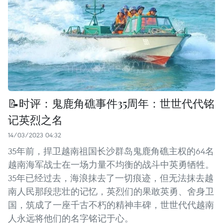
📝时评：鬼鹿角礁事件35周年：世世代代铭
记英烈之名
14/03/2023 04:32
35年前，捍卫越南祖国长沙群岛鬼鹿角礁主权的64名
越南海军战士在一场力量不均衡的战斗中英勇牺牲。
35年已经过去，海浪抹去了一切痕迹，但无法抹去越
南人民那段悲壮的记忆，英烈们的果敢英勇、舍身卫
国，筑成了一座千古不朽的精神丰碑，世世代代越南
人永远将他们的名字铭记于心。