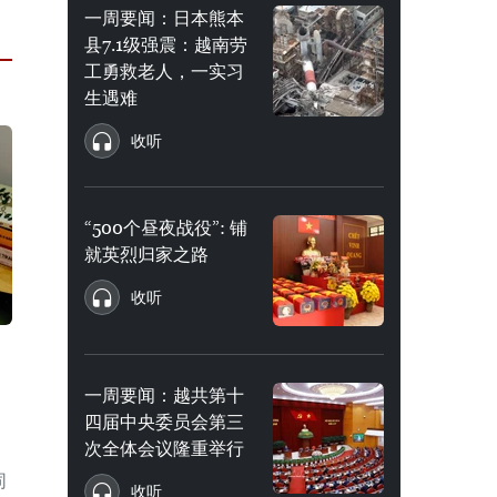
一周要闻：日本熊本
县7.1级强震：越南劳
工勇救老人，一实习
生遇难
收听
“500个昼夜战役”: 铺
就英烈归家之路
收听
一周要闻：越共第十
四届中央委员会第三
次全体会议隆重举行
同
收听