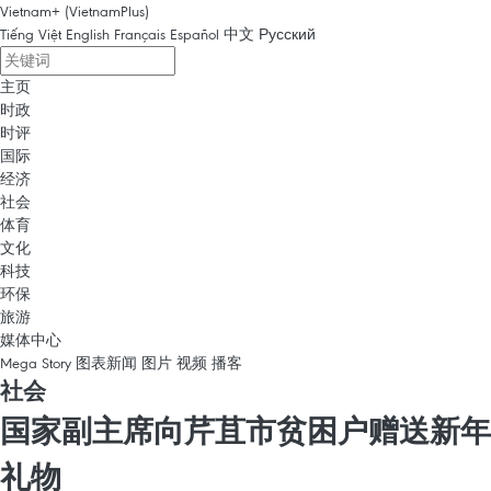
Vietnam+ (VietnamPlus)
Tiếng Việt
English
Français
Español
中文
Русский
主页
时政
时评
国际
经济
社会
体育
文化
科技
环保
旅游
媒体中心
Mega Story
图表新闻
图片
视频
播客
社会
国家副主席向芹苴市贫困户赠送新年
礼物