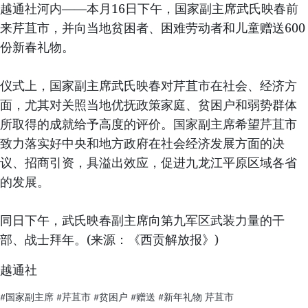
越通社河内——本月16日下午，国家副主席武氏映春前
来芹苴市，并向当地贫困者、困难劳动者和儿童赠送600
份新春礼物。
仪式上，国家副主席武氏映春对芹苴市在社会、经济方
面，尤其对关照当地优抚政策家庭、贫困户和弱势群体
所取得的成就给予高度的评价。国家副主席希望芹苴市
致力落实好中央和地方政府在社会经济发展方面的决
议、招商引资，具溢出效应，促进九龙江平原区域各省
的发展。
同日下午，武氏映春副主席向第九军区武装力量的干
部、战士拜年。(来源：《西贡解放报》)
越通社
#国家副主席
#芹苴市
#贫困户
#赠送
#新年礼物
芹苴市