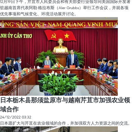
12月19日下午，芹苴市人民委员会和有关部委行业领导同美国国际开发署
驻越南首席代表阿勒·格拉布斯（Aler Grubbs）举行工作会议，并就各项
优先事项和气候变化、环境活动展开讨论。
日本栃木县那须盐原市与越南芹苴市加强农业领
域合作
24/12/2022 03:32
日本愿扩大与芹苴在农业领域的合作，并加强双方人力资源之间的交流。