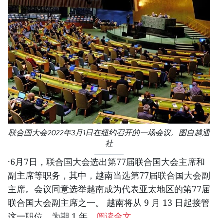
联合国大会2022年3月1日在纽约召开的一场会议。图自越通
社
·6月7日，联合国大会选出第77届联合国大会主席和
副主席等职务，其中，越南当选第77届联合国大会副
主席。会议同意选举越南成为代表亚太地区的第77届
联合国大会副主席之一。 越南将从 9 月 13 日起接管
这一职位，为期 1 年。
阅读全文