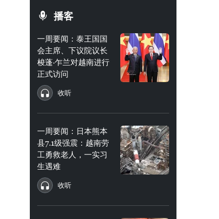
播客
一周要闻：泰王国国
会主席、下议院议长
梭蓬·乍兰对越南进行
正式访问
收听
一周要闻：日本熊本
县7.1级强震：越南劳
工勇救老人，一实习
生遇难
收听