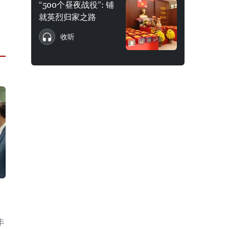
“500个昼夜战役”: 铺
就英烈归家之路
收听
丰