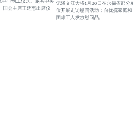
物流中心动工仪式。越共中央
记潘文江大将1月20日在永福省部分
、国会主席王廷惠出席仪
位开展走访慰问活动；向优抚家庭和
困难工人发放慰问品。