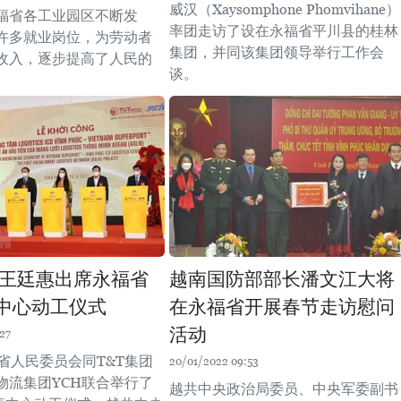
威汉（Xaysomphone Phomvihane）
福省各工业园区不断发
率团走访了设在永福省平川县的桂林
许多就业岗位，为劳动者
集团，并同该集团领导举行工作会
收入，逐步提高了人民的
谈。
王廷惠出席永福省
越南国防部部长潘文江大将
流中心动工仪式
在永福省开展春节走访慰问
活动
27
省人民委员会同T&T集团
20/01/2022 09:53
物流集团YCH联合举行了
越共中央政治局委员、中央军委副书