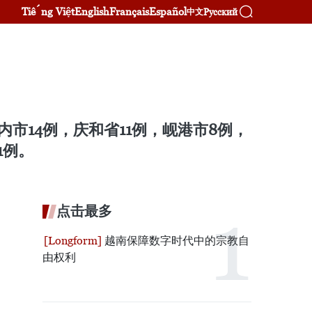
Tiếng Việt
English
Français
Español
Русский
中文
内市14例，庆和省11例，岘港市8例，
1例。
点击最多
越南保障数字时代中的宗教自
由权利