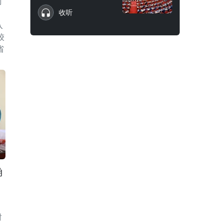
时
收听
入
较
省
确
时