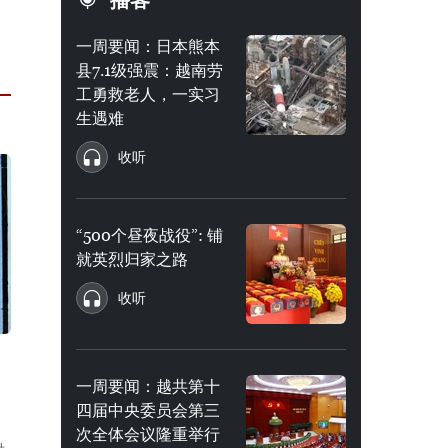
播客
一周要闻：日本熊本
县7.1级强震：越南劳
工勇救老人，一实习
生遇难
收听
“500个昼夜战役”: 铺
就英烈归家之路
收听
一周要闻：越共第十
四届中央委员会第三
次全体会议隆重举行