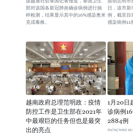
据越通社驻泰国记者报道，泰国卫生
据胡志明市
部对该国各新冠肺炎确诊病例进行抽
日，该市新
样检测，结果显示其中的16%感染奥米
例，截至目
克戎毒株。
感染病例11
越南政府总理范明政：疫情
1月20
防控工作是卫生部在2021年
诊病例16
中最艰巨的任务但也是最突
2884例
出的亮点
20/01/2022 12