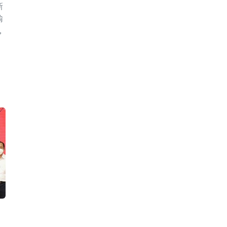
新
输
，