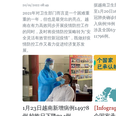
据越南卫生部
20/01/2022 08:49
至1月20日
2021年对卫生部门而言是一个困难重
冠肺炎确诊病
重的一年，但也是最突出的亮点。越
入病例78例
南在有力高效同步开展疫情防控工作
涉及全国6
的同时，及时将疫情防控策略转为“安
11796例。
全灵活有效管控新冠疫情”，既做好疫
情防控工作又着力促进经济复苏发
展。
1月23日越南新增病例14978