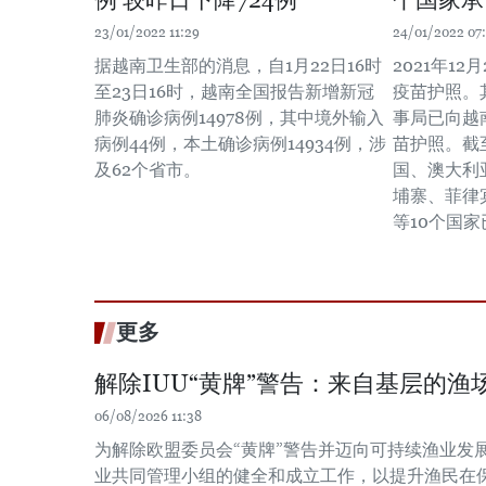
例 较昨日下降724例
个国家承
23/01/2022 11:29
24/01/2022 07
据越南卫生部的消息，自1月22日16时
2021年1
至23日16时，越南全国报告新增新冠
疫苗护照。
肺炎确诊病例14978例，其中境外输入
事局已向越
病例44例，本土确诊病例14934例，涉
苗护照。截
及62个省市。
国、澳大利
埔寨、菲律
等10个国
更多
解除IUU“黄牌”警告：来自基层的渔场
06/08/2026 11:38
为解除欧盟委员会“黄牌”警告并迈向可持续渔业发
业共同管理小组的健全和成立工作，以提升渔民在