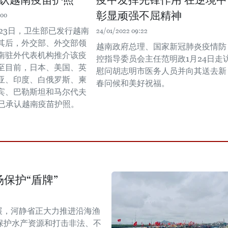
认越南疫苗护照
疫中发挥先锋作用 在逆境中
彰显顽强不屈精神
:00
2月23日，卫生部已发行越南
24/01/2022 09:22
其后，外交部、外交部领
越南政府总理、国家新冠肺炎疫情防
南驻外代表机构推介该疫
控指导委员会主任范明政1月24日走
至目前，日本、美国、英
慰问胡志明市医务人员并向其送去新
亚、印度、白俄罗斯、柬
春问候和美好祝福。
宾、巴勒斯坦和马尔代夫
家已承认越南疫苗护照。
保护“盾牌”
展，河静省正大力推进沿海渔
保护水产资源和打击非法、不