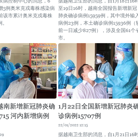
疾病控制中心的消息，6
据越南卫生部的消息，自1月18日16
增5例奥米克戎毒株感染病
至19日16时，越南全国报告新增新冠
前该市累计奥米克戎毒株
肺炎确诊病例15959例，其中境外输
例。
病例23例，本土确诊病例15936例（
前一日减少827例），涉及全国61个
市。
日越南新增新冠肺炎确
1月22日全国新增新冠肺炎
715 河内新增病例
诊病例15707例
22/01/2022 12:15
据越南卫生部的消息，自1月21日16
:29