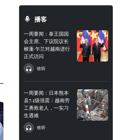
播客
一周要闻：泰王国国
会主席、下议院议长
梭蓬·乍兰对越南进行
正式访问
收听
一周要闻：日本熊本
县7.1级强震：越南劳
工勇救老人，一实习
生遇难
收听