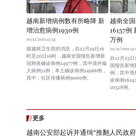
越南新增病例数有所略降 新
越南全国
增治愈病例1930例
16157
万例
20/12/2021 12:53
据越南卫生部的消息，自12月19日16
24/12/2021 13:
时至20日16时，越南全国报告新增新
自12月23
冠肺炎确诊病例14977例，其中境外输
国报告新增新
入病例11例；本土确诊病例14966例，
例，其中境
其中，社区传播病例9000例。
诊病例161
10528例。
更多
越南公安部起诉并通缉“推翻人民政府