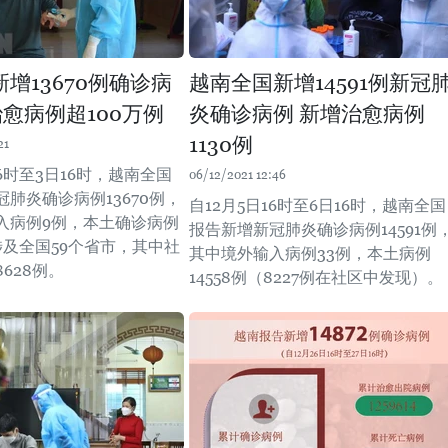
增13670例确诊病
越南全国新增14591例新冠
治愈病例超100万例
炎确诊病例 新增治愈病例
1130例
21
16时至3日16时，越南全国
06/12/2021 12:46
肺炎确诊病例13670例，
自12月5日16时至6日16时，越南全国
入病例9例，本土确诊病例
报告新增新冠肺炎确诊病例14591例
，涉及全国59个省市，其中社
其中境外输入病例33例，本土病例
628例。
14558例（8227例在社区中发现）。