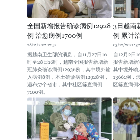
全国新增报告确诊病例12928
3日越南新
例 治愈病例1700例
例 累计
28/11/2021 12:52
03/12/2021 13:
据越南卫生部的消息，自11月27日16
自12月2日
时至28日16时，越南全国报告新增新
报告新增新冠
冠肺炎确诊病例12936例，其中境外输
其中境外输
入病例8例，本土确诊病例12928例，
13661例
遍布57个省市，其中社区筛查病例
区筛查病例8
7100例。