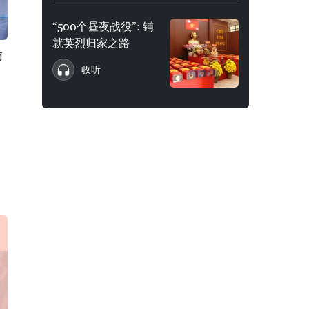
“500个昼夜战役”: 铺
就英烈归家之路
肺
收听
，