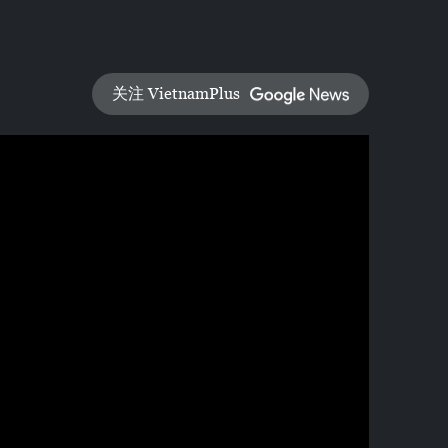
关注 VietnamPlus