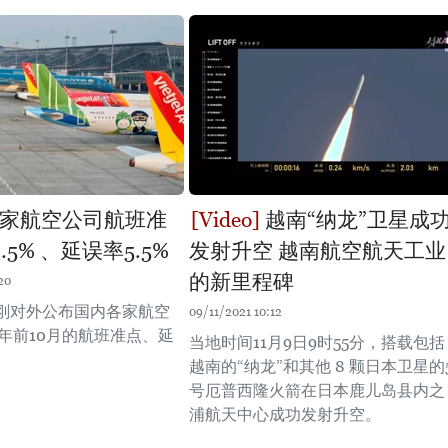
各家航空公司航班准
越南“纳龙”卫星成
.5% 、延误率5.5%
发射升空 越南航空航天工业
的新里程碑
20
刚对外公布国内各家航空
09/11/2021 10:12
1年前10月的航班准点、延
当地时间11月9日9时55分，搭载包括
。
越南的“纳龙”和其他 8 颗日本卫星的
号厄普西隆火箭在日本鹿儿岛县内之
浦航天中心成功发射升空。