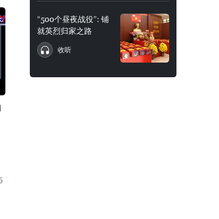
“500个昼夜战役”: 铺
就英烈归家之路
收听
功
5