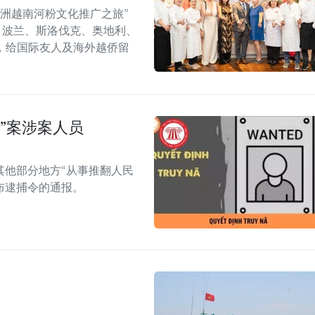
年欧洲越南河粉文化推广之旅”
6）在捷克、波兰、斯洛伐克、奥地利、
，给国际友人及海外越侨留
”案涉案人员
其他部分地方“从事推翻人民
布逮捕令的通报。