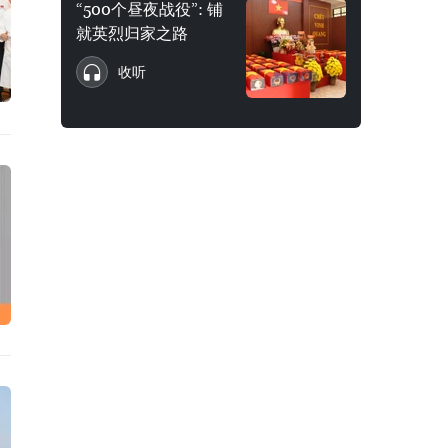
“500个昼夜战役”: 铺
就英烈归家之路
收听