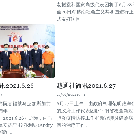
老挝党和国家高级代表团将于6月28
至29日对越南社会主义共和国进行正
式友好访问。
021.6.26
越通社简讯2021.6.27
:33
27/06/2021 10:31
席阮春福就马达加斯加共
6月27日上午，由政府总理范明政率
周年
的政府工作代表团赴平阳省检查新冠
26~2021.6.26）之际，向马
肺炎疫情防控工作和新冠肺炎确诊病
安德里·拉乔利纳(Andry
例的治疗工作。
a)致贺电。