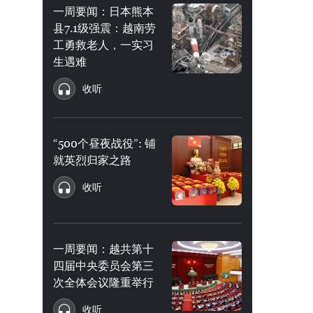
一周要闻：日本熊本
县7.1级强震：越南劳
工勇救老人，一实习
生遇难
收听
“500个昼夜战役”: 铺
就英烈归家之路
收听
一周要闻：越共第十
四届中央委员会第三
次全体会议隆重举行
收听