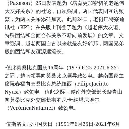
（Paxason）25日发表题为《培育更加密切的老越伟
大友好关系》的社论，再次强调，两国代表团互访频
繁，为两国关系添砖加瓦。此前24日，老挝巴特寮通
讯社（KPL）在头版上刊登了题为《越老伟大友谊、
特殊团结和全面合作关系不断向前发展》的文章。文
章强调，越老两国自古以来就是友好邻邦，两国兄弟
般的团结和友谊源远流长。
·值此莫桑比克国庆46周年（1975.6.25-2021.6.25）
之际，越南领导向莫桑比克领导致贺电。越南国家主
席阮春福向莫桑比克总统纽西（FilipeJacinto
Nyusi）致贺电。值此之际，越南外交部部长裴青山
向莫桑比克外交部长韦罗尼卡·纳塔尼埃尔
（VerónicaNataniel）致贺电。
·值斯洛文尼亚国庆日（1991年6月25日-2021年6月