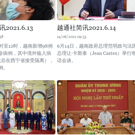
021.6.13
越通社简讯2021.6.14
38
14/06/2021 09:53
6时至12时，越南新增98例
6月14日，越南政府总理范明政与法
诊病例，其中境外输入病
总理让·卡斯泰（Jean Castex）举行
境后在西宁省接受隔离），
话会谈。
例。