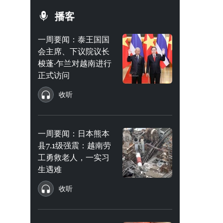
播客
一周要闻：泰王国国
会主席、下议院议长
梭蓬·乍兰对越南进行
正式访问
收听
一周要闻：日本熊本
县7.1级强震：越南劳
工勇救老人，一实习
生遇难
收听