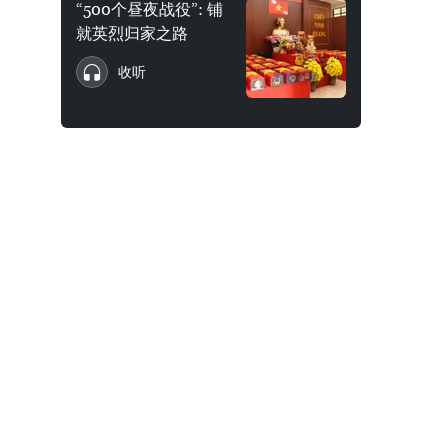
“500个昼夜战役”: 铺
就英烈归家之路
收听