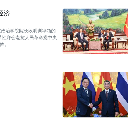
经济
家政治学院院长段明训率领的
节性拜会老挝人民革命党中央
潘敦。