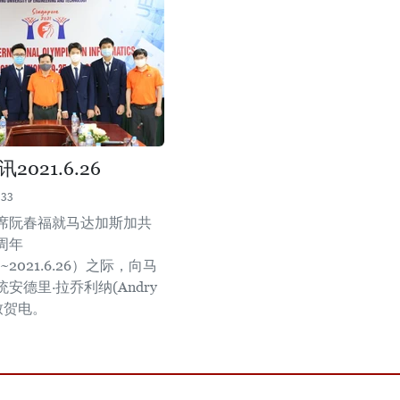
021.6.26
:33
席阮春福就马达加斯加共
周年
26~2021.6.26）之际，向马
安德里·拉乔利纳(Andry
a)致贺电。