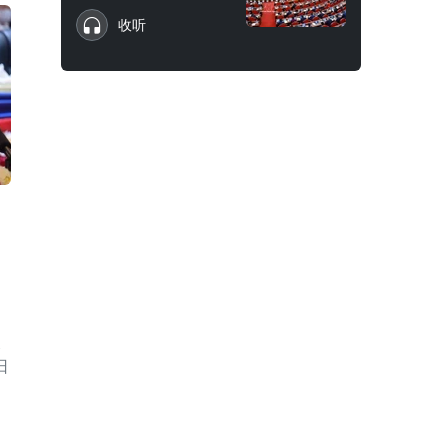
收听
及
日