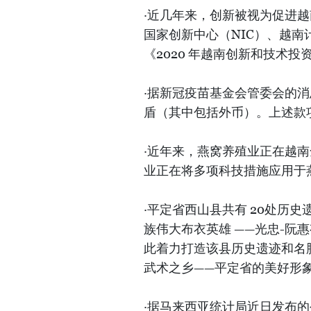
·近几年来，创新被视为促进
国家创新中心（NIC）、越南计
《2020 年越南创新和技术
·据新冠疫苗基金会管委会的消息
盾（其中包括外币）。上述款项
·近年来，燕窝养殖业正在越
业正在将多项科技措施应用于
·平定省西山县共有 20处历
族伟大布衣英雄 ——光忠-阮
此着力打造该县历史遗迹和名
武术之乡——平定省的美好形
·据马来西亚统计局近日发布的