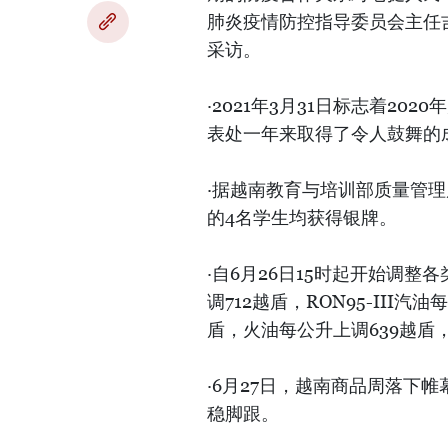
肺炎疫情防控指导委员会主任吉乔•凯
采访。
·2021年3月31日标志着20
表处一年来取得了令人鼓舞的
·据越南教育与培训部质量管理
的4名学生均获得银牌。
·自6月26日15时起开始调整
调712越盾，RON95-III汽
盾，火油每公升上调639越盾，1
·6月27日，越南商品周落下
稳脚跟。