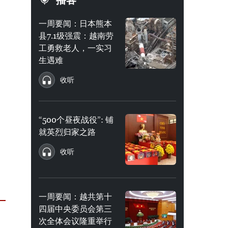
播客
一周要闻：日本熊本
县7.1级强震：越南劳
工勇救老人，一实习
生遇难
收听
“500个昼夜战役”: 铺
就英烈归家之路
收听
一周要闻：越共第十
四届中央委员会第三
次全体会议隆重举行