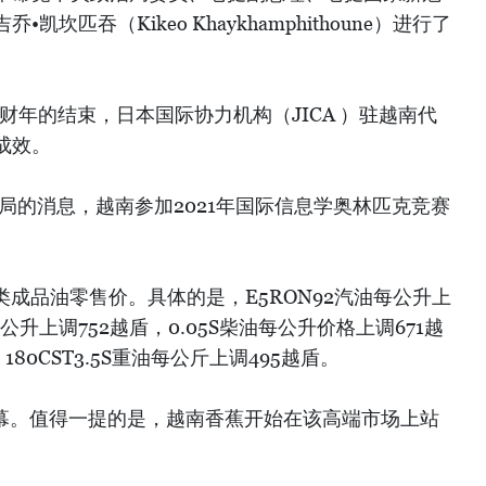
坎匹吞（Kikeo Khaykhamphithoune）进行了
20年财年的结束，日本国际协力机构（JICA ）驻越南代
成效。
局的消息，越南参加2021年国际信息学奥林匹克竞赛
各类成品油零售价。具体的是，E5RON92汽油每公升上
油每公升上调752越盾，0.05S柴油每公升价格上调671越
80CST3.5S重油每公斤上调495越盾。
帷幕。值得一提的是，越南香蕉开始在该高端市场上站