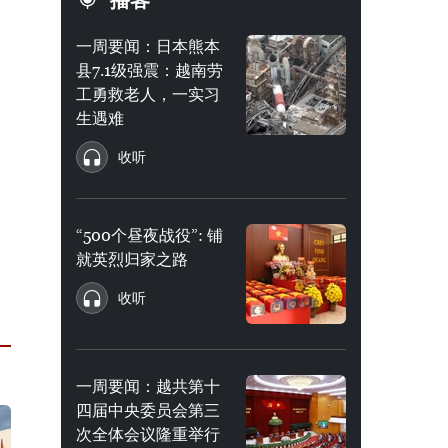
播客
一周要闻：日本熊本
县7.1级强震：越南劳
工勇救老人，一实习
生遇难
收听
“500个昼夜战役”: 铺
就英烈归家之路
收听
一周要闻：越共第十
四届中央委员会第三
次全体会议隆重举行