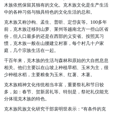
木族依然保留其独有的文化。克木族文化是生产生活
中的各种习俗与独具特色的文化生活的总和。
克木族又称沙枸、孟生、普听、定岱亥等。100多年
前，克木族迁移到山萝、莱州等越南北方一些山区省
份，但人口最多的还是在西部的义安省。按照其习
惯，克木族一般在山腰建立村寨，每个村几十户家
庭，几个宗族生活在一起。
千百年来，克木族的生活与森林和原始的大自然息息
相关。他们主要以在山坡上种植旱稻、玉米为主，很
少种植水稻，主要粮食为玉米、红薯、木薯。
克木族精神文化传统相当丰富，重要祭礼和节日较
多，如：春节、贺新居礼等。特别是，祭祀礼仪能充
分体现克木族的特色。
克木族民族文化研究干部裴明世表示：“有条件的克