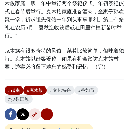
木族家庭一般一年中举行两个祭祀仪式。年初祭祀仪
式在春节后举行。克木族家庭准备酒肉，全家子孙欢
聚一堂，祈求祖先保佑一年到头事事顺利。第二个祭
礼在农历6月，夏秋造收获后或在田里种植新苗时举
行。”
克木族有很多奇特的风俗，菜肴比较简单，但味道独
特。克木族以好客著称。如果有机会踏访克木族村
寨，游客必将留下难忘的感受和记忆。（完）
#越南
#克木族
#文化特色
#谷如节
#少数民族