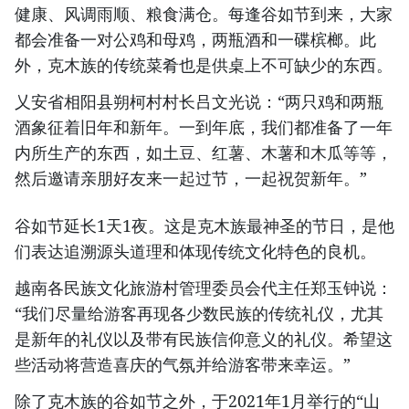
健康、风调雨顺、粮食满仓。每逢谷如节到来，大家
都会准备一对公鸡和母鸡，两瓶酒和一碟槟榔。此
外，克木族的传统菜肴也是供桌上不可缺少的东西。
乂安省相阳县朔柯村村长吕文光说：“两只鸡和两瓶
酒象征着旧年和新年。一到年底，我们都准备了一年
内所生产的东西，如土豆、红薯、木薯和木瓜等等，
然后邀请亲朋好友来一起过节，一起祝贺新年。”
谷如节延长1天1夜。这是克木族最神圣的节日，是他
们表达追溯源头道理和体现传统文化特色的良机。
越南各民族文化旅游村管理委员会代主任郑玉钟说：
“我们尽量给游客再现各少数民族的传统礼仪，尤其
是新年的礼仪以及带有民族信仰意义的礼仪。希望这
些活动将营造喜庆的气氛并给游客带来幸运。”
除了克木族的谷如节之外，于2021年1月举行的“山